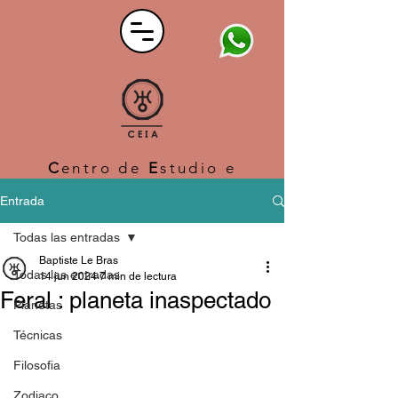
C
entro de
E
studio e
I
nvestigación
A
strológico
Entrada
Todas las entradas
Baptiste Le Bras
Todas las entradas
14 jun 2024
7 min de lectura
Feral : planeta inaspectado
Planetas
Técnicas
Filosofia
Zodiaco