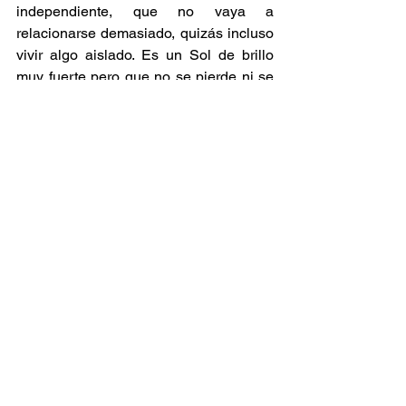
independiente, que no vaya a 
relacionarse demasiado, quizás incluso 
vivir algo aislado. Es un Sol de brillo 
muy fuerte pero que no se pierde ni se 
manifiesta con exceso por no tener 
aspectos, así también puede mostrar 
algo de terquedad, de robustez en la 
personalidad, de motivación implacable 
pero también de poderosa obstinación 
ya que no se somete, no se flexibiliza 
con facilidad. Tal individuo no se va a 
someter, será más bien obstinado.
Una vez más, es un ejemplo aleatorio, 
ya que el Sol viene en un signo, en un 
grado especifico, en una casa 
especifica, y se enraíza en una carta 
única. Así, la lectura la debemos hacer 
desde la interpretación espontanea y 