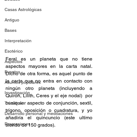
Casas Astrológicas
Antiguo
Bases
Interpretación
Esotérico
Feral es un planeta que no tiene 
Aspectos
aspectos mayores en la carta natal. 
Eventos
Dicho de otra forma, es aquel punto de 
la carta que no entra en contacto con 
Asuntos populares
ningún otro planeta (incluyendo a 
Investigación
Quirón, Lilith, Ceres y el eje nodal)  por 
cualquier aspecto de conjunción, sextil, 
Tránsitos
trígono, oposición o cuadratura, y yo 
Desarrollo personal y meditaciones
añadiría el quincuncio (este ultimo 
Progresiones
siendo de 150 grados).