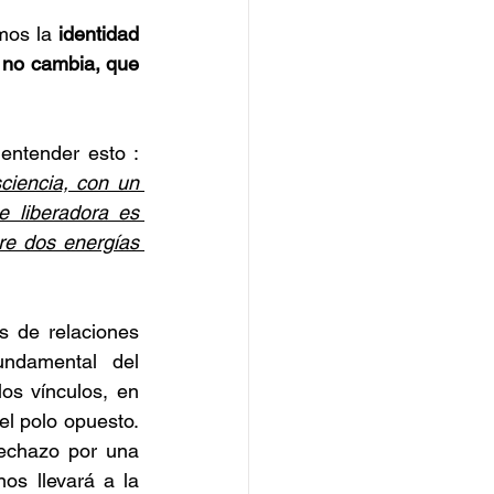
mos la 
identidad 
no cambia, que 
Ir a lo profundo en la trama interpretativa de los aspectos astrológicos es entender esto : 
iencia, con un 
 liberadora es 
re dos energías 
 de relaciones 
undamental del 
s vínculos, en 
l polo opuesto. 
echazo por una 
s llevará a la 