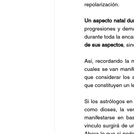
repolarización.
Un aspecto natal du
progresiones y demá
durante toda la enc
de sus aspectos
, sin
Así, recordando la m
cuales se van manif
que considerar los 
que constituyen un l
Si los astrólogos e
como dioses, la ver
manifestarse en bas
vinculo surgirá de u
Ahora lo que si pode