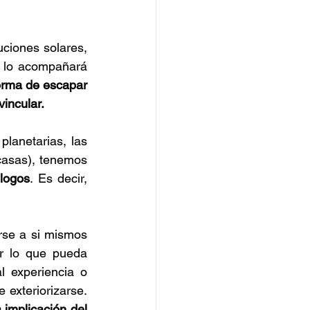
ciones solares, 
e lo acompañará 
orma de escapar 
incular.
lanetarias, las 
casas), tenemos 
logos
. Es decir, 
se a si mismos 
r lo que pueda 
l experiencia o 
exteriorizarse. 
 implicación del 