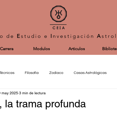
ro de
E
studio e
I
nvestigación
A
stro
Carrera
Modulos
Articulos
Bibliot
Técnicas
Filosofia
Zodiaco
Casas Astrológicas
0 may 2025
3 min de lectura
Aspectos
Eventos
Asuntos populares
Investigación
 la trama profunda
s
Progresiones