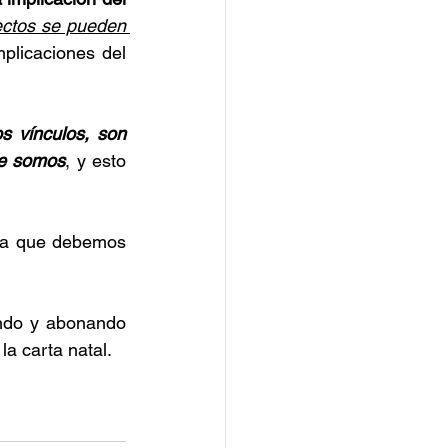
ectos se pueden 
licaciones del 
s vínculos, son 
ue somos
, y esto 
lla que debemos 
ando y abonando 
a carta natal.