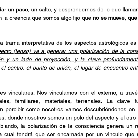
dar un paso, un salto, y desprendernos de lo que llama
n la creencia que somos algo fijo que 
no se mueve, que 
ecto (tenso) va a generar una polarización de la consc
ión y un lado de proyección, y la clave profundamente
 el centro, el punto de unión, el lugar de encuentro ent
s vinculares. Nos vinculamos con el externo, a través
ales, familiares, materiales, terrenales. La clave f
en percibir como nosotros vamos descubriéndonos en lo
es, donde nosotros somos un polo del aspecto y el otro e
blando, la polarización de la consciencia genera un r
la cual tendrá que ser encarnada por un vinculo que no