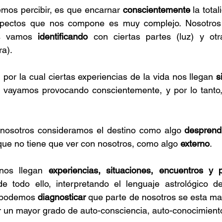
mos percibir, es que encarnar 
conscientemente
 la total
pectos que nos compone es muy complejo. Nosotros p
os vamos 
identificando
 con ciertas partes (luz) y ot
ra).
 por la cual ciertas experiencias de la vida nos llegan 
s
s vayamos provocando conscientemente, y por lo tanto, 
nosotros consideramos el destino como algo
 desprend
que no tiene que ver con nosotros, como algo 
externo
.
nos llegan 
experiencias, situaciones, encuentros y p
de todo ello, interpretando el lenguaje astrológico d
, podemos 
diagnosticar
 que parte de nosotros se esta man
 un mayor grado de auto-consciencia, auto-conocimient