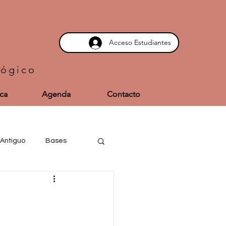
Acceso Estudiantes
lógico
eca
Agenda
Contacto
Antiguo
Bases
Tránsitos