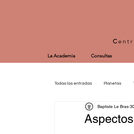
C
ent
La Academia
Consultas
Todas las entradas
Planetas
Baptiste Le Bras
3
Interpretación
Esotérico
Aspectos,
Desarrollo personal y meditacione