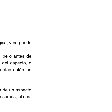
gica, y se puede 
No es lo mismo una cuadratura que una oposición, un trígono o un sextil, pero antes de 
 del aspecto, o 
netas están en 
n de un aspecto 
 somos, el cual 