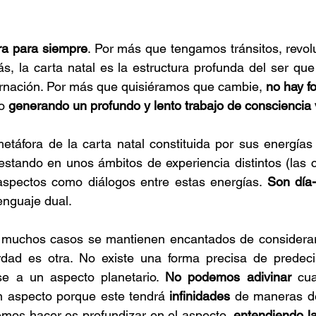
ra para siempre
. Por más que tengamos tránsitos, revolu
s, la carta natal es la estructura profunda del ser qu
arnación. Por más que quisiéramos que cambie, 
no hay f
o 
generando un profundo y lento trabajo de consciencia v
etáfora de la carta natal constituida por sus energías p
estando en unos ámbitos de experiencia distintos (las 
aspectos como diálogos entre estas energías. 
Son día-
enguaje dual.
n muchos casos se mantienen encantados de considerar
dad es otra. No existe una forma precisa de predeci
e a un aspecto planetario. 
No podemos
adivinar
 cua
n aspecto porque este tendrá 
infinidades
 de maneras de 
mos hacer es profundizar en el aspecto, 
entendiendo la