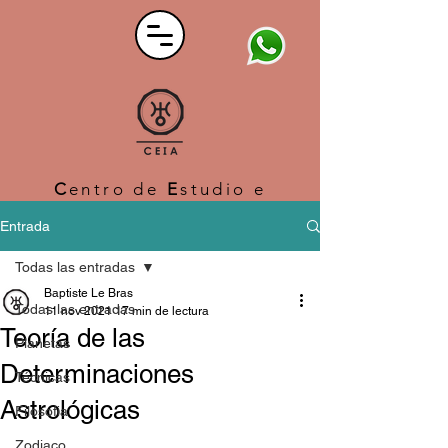
C
entro de
E
studio e
I
nvestigación
A
strológico
Entrada
Todas las entradas
Baptiste Le Bras
Todas las entradas
11 nov 2021
17 min de lectura
Teoría de las
Planetas
Determinaciones
Técnicas
Astrológicas
Filosofia
Zodiaco