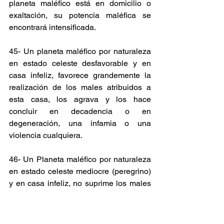
planeta maléfico está en domicilio o 
exaltación, su potencia maléfica se 
encontrará intensificada.
45- Un planeta maléfico por naturaleza 
en estado celeste desfavorable y en 
casa infeliz, favorece grandemente la 
realización de los males atribuidos a 
esta casa, los agrava y los hace 
concluir en decadencia o en 
degeneración, una infamia o una 
violencia cualquiera.
46- Un Planeta maléfico por naturaleza 
en estado celeste mediocre (peregrino) 
y en casa infeliz, no suprime los males 
que significan esta casa, sino más bien 
contribuye a su realización con sus 
dones. Si su estado celeste fuese malo 