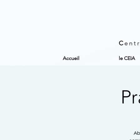
C
ent
Accueil
le CEIA
Pr
Ab