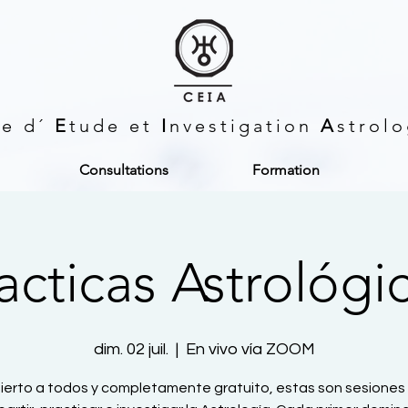
re d´
E
tude et
I
nvestigation
A
strol
Consultations
Formation
acticas Astrológi
dim. 02 juil.
  |  
En vivo vía ZOOM
ierto a todos y completamente gratuito, estas son sesiones