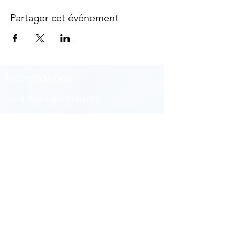
Partager cet événement
Informations
Saint André des Eaux (44)
(+33)
07 66 65 99 56
(+57)
324 652 5150
ceiastro@hotmail.com