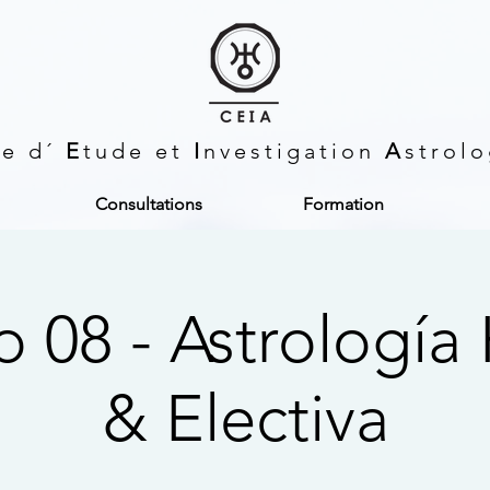
re d´
E
tude et
I
nvestigation
A
strol
Consultations
Formation
 08 - Astrología 
& Electiva