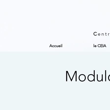
C
ent
Accueil
le CEIA
Modulo