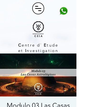
C
entre d´
E
tude
et
I
nvestigation
A
strologique
Modulo 03 Las Casas