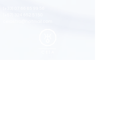
(+33)
07 66 65 99 56
(+57)
324 652 5150
ceiastro@hotmail.com
Suivez nous
Facebook
Youtub
e
Instagram