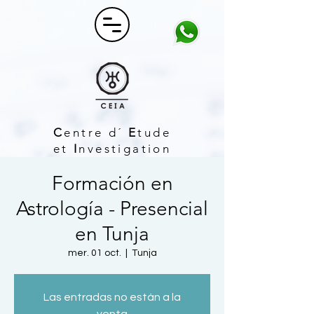
C
entre d´
E
tude
et
I
nvestigation
A
strologique
Formación en
Astrología - Presencial
en Tunja
mer. 01 oct.
  |  
Tunja
Las entradas no están a la