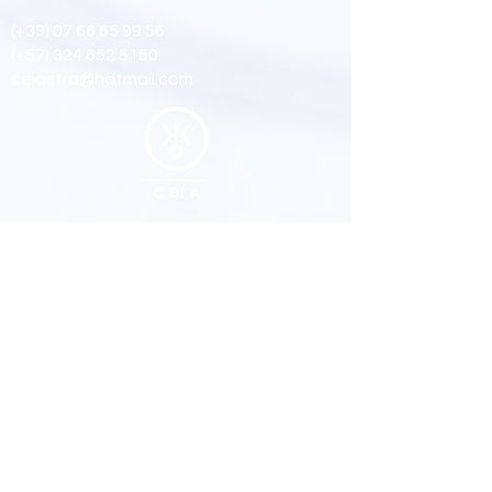
(+33)
07 66 65 99 56
(+57)
324 652 5150
ceiastro@hotmail.com
Suivez nous
Facebook
Youtub
e
Instagram