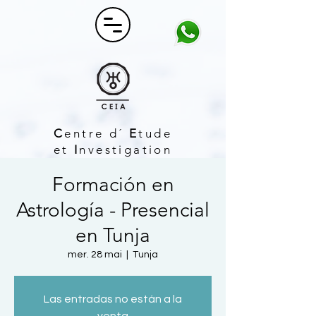
C
entre d´
E
tude
et
I
nvestigation
A
strologique
Formación en
Astrología - Presencial
en Tunja
mer. 28 mai
  |  
Tunja
Las entradas no están a la