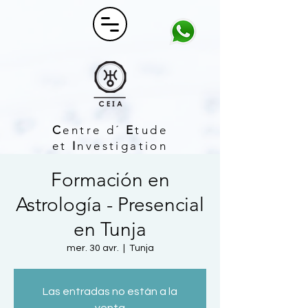
C
entre d´
E
tude
et
I
nvestigation
A
strologique
Formación en
Astrología - Presencial
en Tunja
mer. 30 avr.
  |  
Tunja
Las entradas no están a la