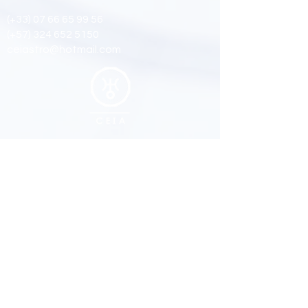
(+33)
07 66 65 99 56
(+57)
324 652 5150
ceiastro@hotmail.com
Suivez nous
Facebook
Youtub
e
Instagram