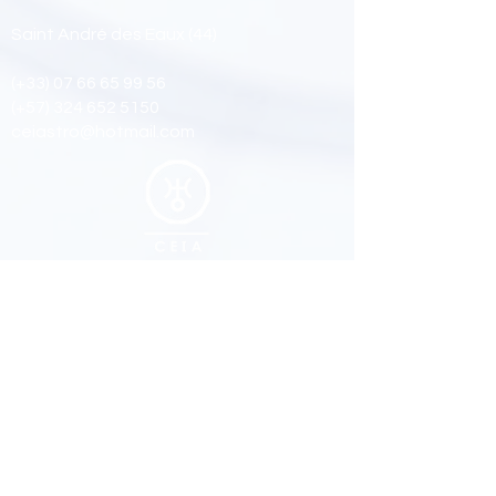
Saint André des Eaux (44)
(+33)
07 66 65 99 56
(+57)
324 652 5150
ceiastro@hotmail.com
Suivez nous
Facebook
Youtub
e
Instagram