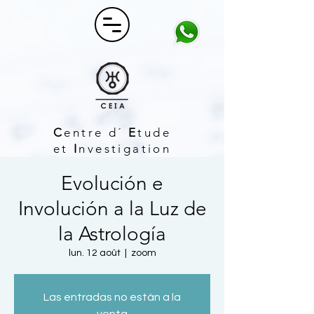
C
entre d´
E
tude
et
I
nvestigation
A
strologique
Evolución e
Involución a la Luz de
la Astrología
lun. 12 août
  |  
zoom
Las entradas no están a la