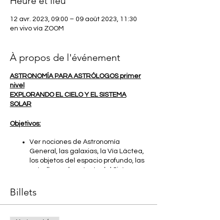
Heure et lieu
12 avr. 2023, 09:00 – 09 août 2023, 11:30
en vivo vía ZOOM
À propos de l'événement
ASTRONOMÍA PARA ASTRÓLOGOS primer
nivel
EXPLORANDO EL CIELO Y EL SISTEMA
SOLAR
Objetivos:
Ver nociones de Astronomía
General, las galaxias, la Vía Láctea,
los objetos del espacio profundo, las
estrellas y el contexto del Sistema
Solar.
Familiarizarnos con el cielo; las
Billets
constelaciones en general; las
constelaciones zodiacales y los
Signos en particular; y con el