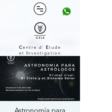
C
entre d´
E
tude
et
I
nvestigation
A
strologique
Astronomía para