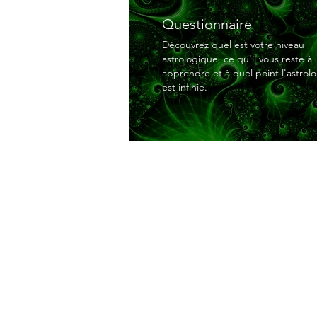
Questionnaire
Découvrez quel est votre niveau
astrologique, ce qu'il vous reste à
apprendre et à quel point l'astrol
est infinie.
Informations
Saint André des Eaux (44)