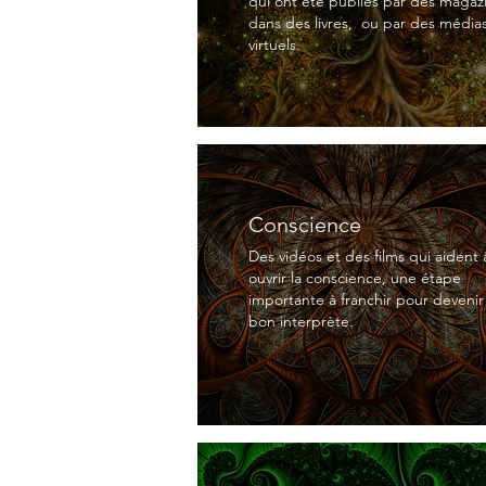
qui ont été publiés par des magaz
dans des livres, ou par des média
virtuels.
Conscience
Des vidéos et des films qui aident 
ouvrir la conscience, une étape
importante à franchir pour devenir
bon interprète.