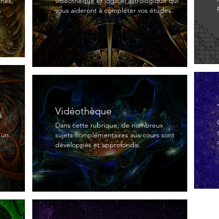
ines,
vidéothèque et logiciel astrologique qui
s
vous aideront à compléter vos études.
Vidéothèque
à
Dans cette rubrique, de nombreux
 un
sujets complémentaires aux cours sont
développés et approfondis.