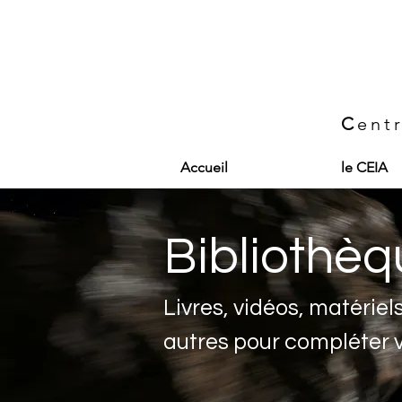
C
ent
Accueil
le CEIA
Bibliothè
Livres, vidéos, matériel
autres pour compléter 