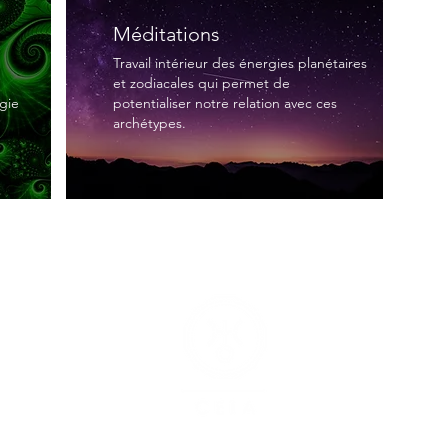
Méditations
Travail intérieur des énergies planétaires
et zodiacales qui permet de
ogie
potentialiser
notre relation avec ces
archétypes.
Suivez 