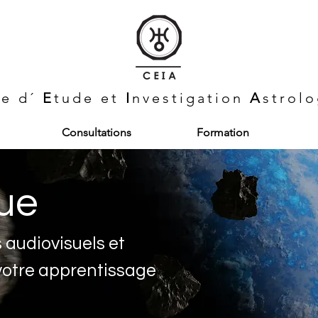
re d´
E
tude et
I
nvestigation
A
strol
Consultations
Formation
que
s audiovisuels et
votre apprentissage