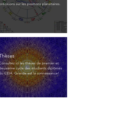
précisions sur les positions planétaires.
Thèses
Consultez ici les thèses de premier et
deuxième cycle des étudiants diplômés
du CEIA. Grande est la connaissance!