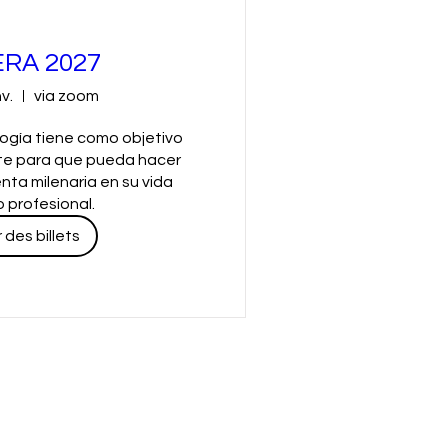
RA 2027
v.
via zoom
ogía tiene como objetivo 
te para que pueda hacer 
ta milenaria en su vida 
 profesional.
des billets