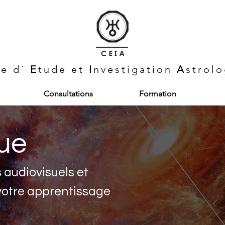
re d´
E
tude et
I
nvestigation
A
strol
Consultations
Formation
que
s audiovisuels et
votre apprentissage