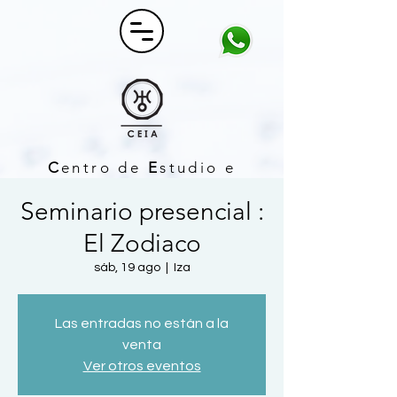
C
entro de
E
studio e
I
nvestigación
A
strológico
Seminario presencial :
El Zodiaco
sáb, 19 ago
  |  
Iza
Las entradas no están a la
venta
Ver otros eventos