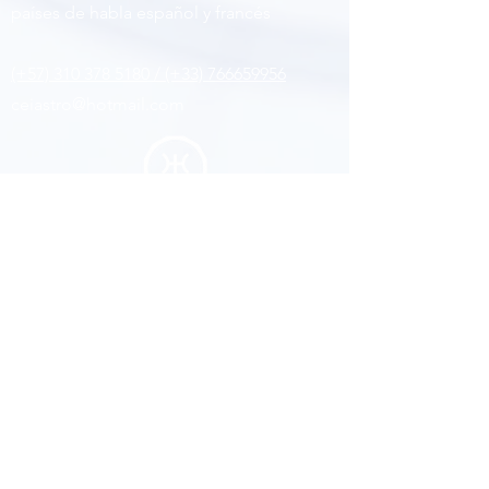
países de habla español y francés
(+57) 310 378 5180 / (+33) 766659956
ceiastro@hotmail.com
Siguenos
Facebook
Youtub
e
Instagram