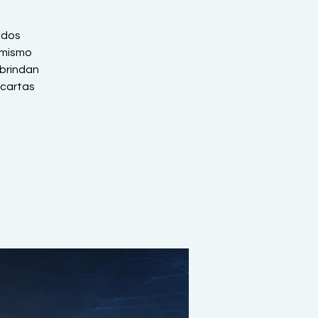
idos
 mismo
 brindan
 cartas