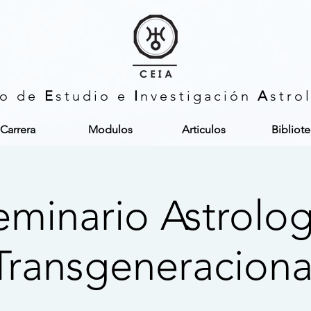
ro de
E
studio e
I
nvestigación
A
stro
Carrera
Modulos
Articulos
Bibliot
eminario Astrolog
Transgeneraciona