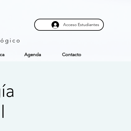
Acceso Estudiantes
lógico
eca
Agenda
Contacto
ía
l