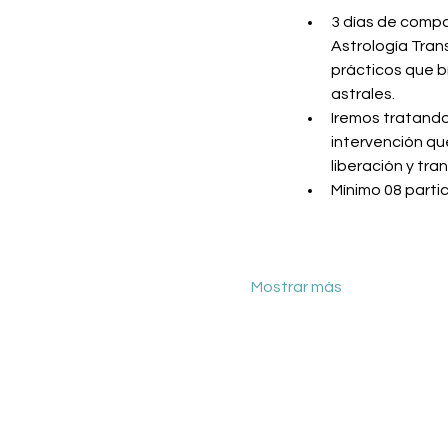
3 días de compa
Astrología Tran
prácticos que br
astrales.
Iremos tratando
intervención qu
liberación y tra
Mínimo 08 parti
Mostrar más