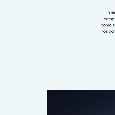
3 d
compl
como ej
los pa