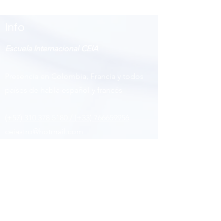
Info
Escuela Internacional CEIA
Presencia en Colombia, Francia y todos
países de habla español y francés
(+57) 310 378 5180 / (+33) 766659956
ceiastro@hotmail.com