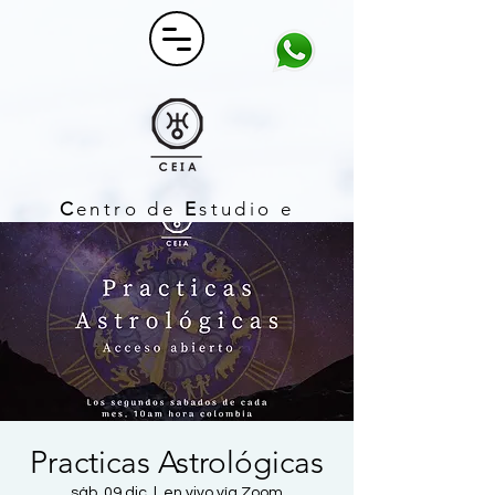
C
entro de
E
studio e
I
nvestigación
A
strológico
Practicas Astrológicas
sáb, 09 dic
  |  
en vivo vía Zoom