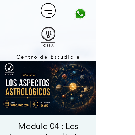
C
entro de
E
studio e
I
nvestigación
A
strológico
Modulo 04 : Los