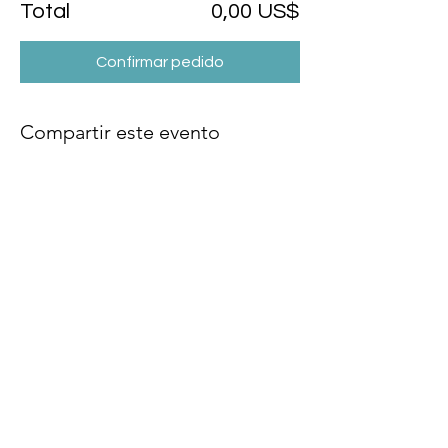
Total
0,00 US$
Confirmar pedido
Compartir este evento
Info
Escuela Internacional CEIA
Presencia en Colombia, Francia y todos
países de habla español y francés
(+57) 310 378 5180 / (+33) 766659956