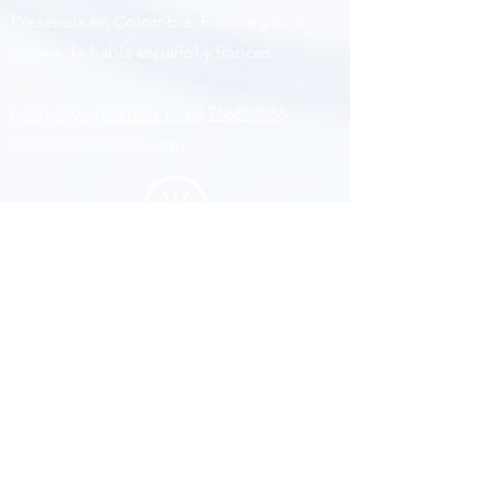
Presencia en Colombia, Francia y todos
países de habla español y francés
(+57) 310 378 5180 / (+33) 766659956
ceiastro@hotmail.com
Siguenos
Facebook
Youtub
e
Instagram