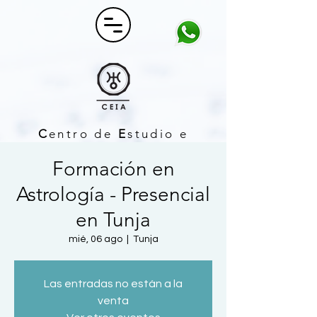
C
entro de
E
studio e
I
nvestigación
A
strológico
Formación en
Astrología - Presencial
en Tunja
mié, 06 ago
  |  
Tunja
Las entradas no están a la
venta