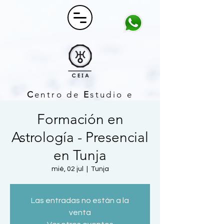
C
entro de
E
studio e
I
nvestigación
A
strológico
Formación en
Astrología - Presencial
en Tunja
mié, 02 jul
  |  
Tunja
Las entradas no están a la
venta