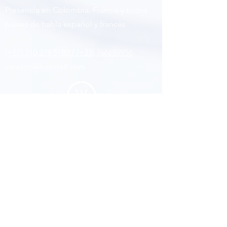
Presencia en Colombia, Francia y todos
países de habla español y francés
(+57) 310 378 5180 / (+33) 766659956
ceiastro@hotmail.com
Siguenos
Facebook
Youtub
e
Instagram