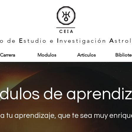
ro de
E
studio e
I
nvestigación
A
stro
Carrera
Modulos
Articulos
Bibliot
dulos de aprendiz
uta tu aprendizaje, que te sea muy enriqu