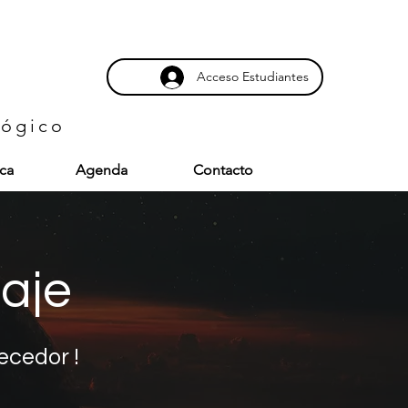
Acceso Estudiantes
lógico
eca
Agenda
Contacto
aje
ecedor !