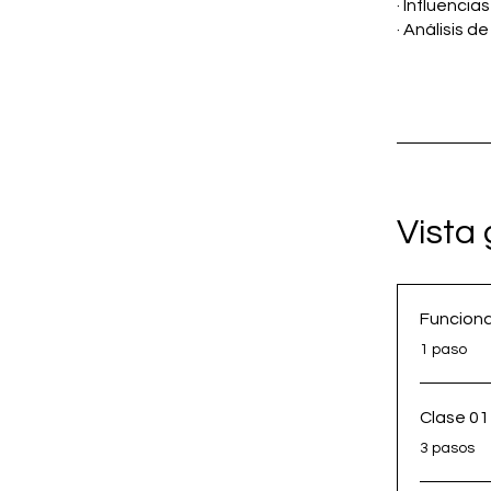
· Influenci
· Análisis d
Vista
Funcion
.
1 paso
Clase 01
.
3 pasos