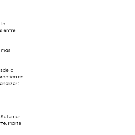
 la
os entre
o más
sde la
practica en
nalizar :
, Saturno-
rte, Marte