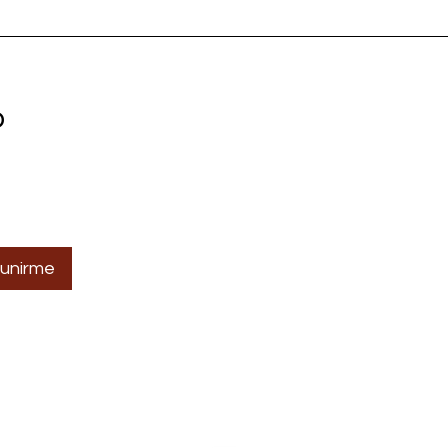
o
r unirme