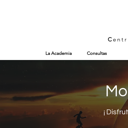
C
ent
La Academia
Consultas
Mo
¡ Disfr