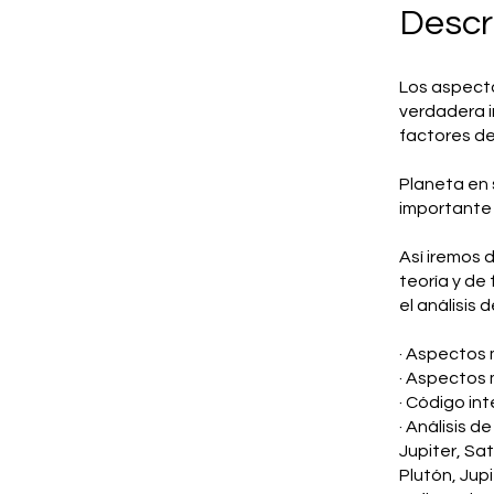
Descr
Los aspecto
verdadera i
factores de 
Planeta en 
importante :
Así iremos 
teoría y de
el análisis 
· Aspectos 
· Aspectos 
· Código in
· Análisis d
Jupiter, Sa
Plutón, Jup