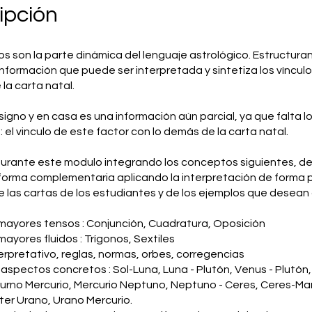
ipción
s son la parte dinámica del lenguaje astrológico. Estructuran
nformación que puede ser interpretada y sintetiza los víncul
la carta natal.
signo y en casa es una información aún parcial, ya que falta l
 el vinculo de este factor con lo demás de la carta natal.
durante este modulo integrando los conceptos siguientes, de
 forma complementaria aplicando la interpretación de forma 
de las cartas de los estudiantes y de los ejemplos que desean a
mayores tensos : Conjunción, Cuadratura, Oposición
mayores fluidos : Trígonos, Sextiles
terpretativo, reglas, normas, orbes, corregencias
e aspectos concretos : Sol-Luna, Luna - Plutón, Venus - Plutón
turno Mercurio, Mercurio Neptuno, Neptuno - Ceres, Ceres-Ma
iter Urano, Urano Mercurio.