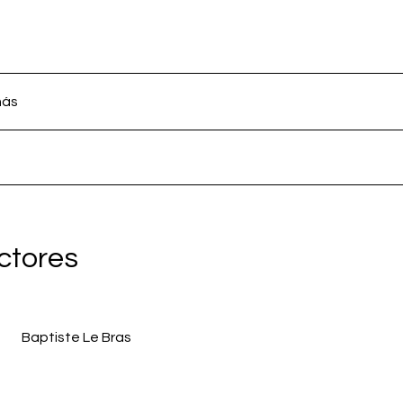
más
uctores
Baptiste Le Bras